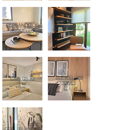
FERNANDO DE
LOS ROBLES
ARGUELLO
LLEWELLYN
CARLOS XII
JONES
GRAL. BLANCHE